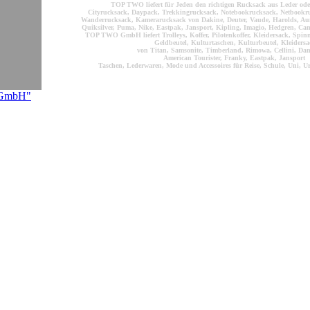
TOP TWO liefert für Jeden den richtigen Rucksack aus Leder ode
Cityrucksack, Daypack, Trekkingrucksack, Notebookrucksack, Netbookr
Wanderrucksack, Kamerarucksack von Dakine, Deuter, Vaude, Harolds, Au
Quiksilver, Puma, Nike, Eastpak, Jansport, Kipling, Imagio, Hedgren, Cam
TOP TWO GmbH liefert Trolleys, Koffer, Pilotenkoffer, Kleidersack, Spinne
Geldbeutel, Kulturtaschen, Kulturbeutel, Kleidersa
von Titan, Samsonite, Timberland, Rimowa, Cellini, Dan
American Tourister, Franky, Eastpak, Jansport
Taschen, Lederwaren, Mode und Accessoires für Reise, Schule, Uni, Ur
 GmbH"