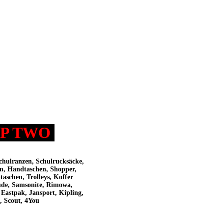
P TWO
chulranzen, Schulrucksäcke,
en, Handtaschen, Shopper,
aschen, Trolleys, Koffer
aude, Samsonite, Rimowa,
Eastpak, Jansport, Kipling,
, Scout, 4You