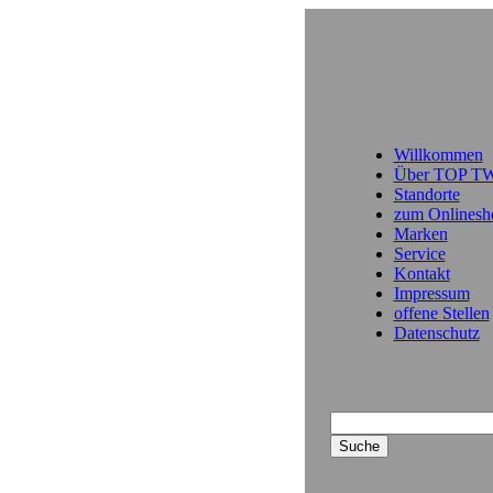
Willkommen
Über TOP T
Standorte
zum Onlinesh
Marken
Service
Kontakt
Impressum
offene Stellen
Datenschutz