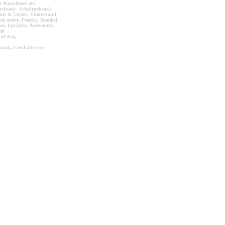
r Kunstfaser als
ucksack, Schulrucksack,
nts & Uncles, Timberland,
el active, Franky, Hamled
r, Uprights, Accessoires,
ck
iel Ray,
laub, Geschäftsreise